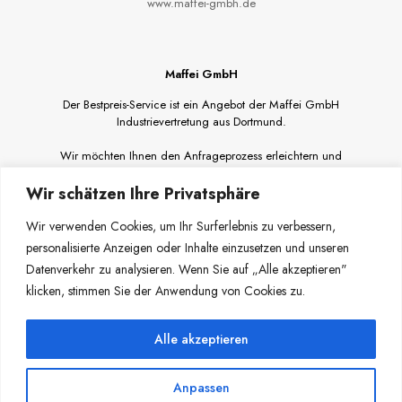
www.maffei-gmbh.de
Maffei GmbH
Der Bestpreis-Service ist ein Angebot der Maffei GmbH
Industrievertretung aus Dortmund.
Wir möchten Ihnen den Anfrageprozess erleichtern und
Angebote mit besten Preisen über Ihren Wunschgroßhandel
ermöglichen.
Wir schätzen Ihre Privatsphäre
Angebot anfordern
Wir verwenden Cookies, um Ihr Surferlebnis zu verbessern,
personalisierte Anzeigen oder Inhalte einzusetzen und unseren
Datenverkehr zu analysieren. Wenn Sie auf „Alle akzeptieren"
klicken, stimmen Sie der Anwendung von Cookies zu.
Alle akzeptieren
© 2023 Maffei GmbH - Alle Rechte vorbehalten.
Anpassen
Kontakt
Haftungsausschluss
Datenschutzerklärung