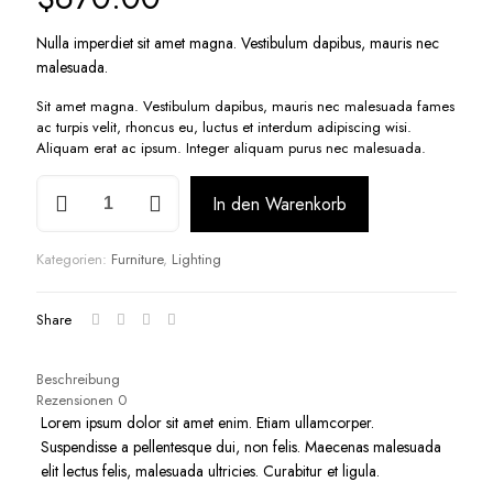
Nulla imperdiet sit amet magna. Vestibulum dapibus, mauris nec
malesuada.
Sit amet magna. Vestibulum dapibus, mauris nec malesuada fames
ac turpis velit, rhoncus eu, luctus et interdum adipiscing wisi.
Aliquam erat ac ipsum. Integer aliquam purus nec malesuada.
Sed
In den Warenkorb
Chair
MG18
Menge
Kategorien:
Furniture
,
Lighting
Share
Beschreibung
Rezensionen
0
Lorem ipsum dolor sit amet enim. Etiam ullamcorper.
Suspendisse a pellentesque dui, non felis. Maecenas malesuada
elit lectus felis, malesuada ultricies. Curabitur et ligula.